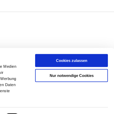
Cookies zulassen
1185 90
le Medien
ir
Nur notwendige Cookies
, Werbung
ren Daten
ia
ienste
Instagram
Xing
LinkedIn