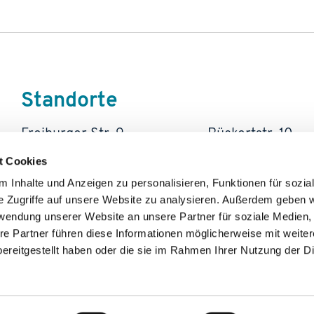
Standorte
Freiburger Str. 9
Rückertstr. 10
79312
Emmendingen
10627
Berlin
t Cookies
Tel.: 07641 / 948 77 68
Tel.: 030 / 220 
 Inhalte und Anzeigen zu personalisieren, Funktionen für sozia
e Zugriffe auf unsere Website zu analysieren. Außerdem geben w
rwendung unserer Website an unsere Partner für soziale Medien
re Partner führen diese Informationen möglicherweise mit weite
Email
Social Med
ereitgestellt haben oder die sie im Rahmen Ihrer Nutzung der D
Facebook