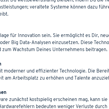
musst Du wettbewerbsfähig bleiben, indem Du die 
enstleistungen; veraltete Systeme können dazu füh
ibt.
age für Innovation sein. Sie ermöglicht es Dir, ne
en oder Big Data-Analysen einzusetzen. Diese Tech
nd zum Wachstum Deines Unternehmens beitragen.
n
it moderner und effizienter Technologie. Die Berei
it am Arbeitsplatz zu erhöhen und Talente anzuzie
hen
e zunächst kostspielig erscheinen mag, kann sie la
 Hardwarefehlern bedeuten weniger Verluste durch