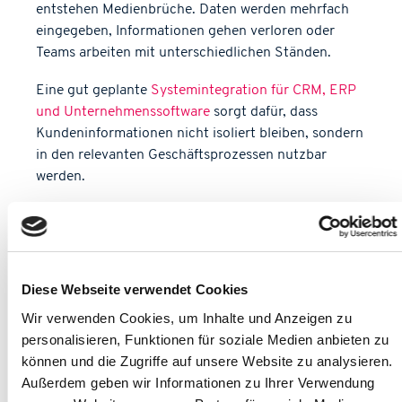
entstehen Medienbrüche. Daten werden mehrfach
eingegeben, Informationen gehen verloren oder
Teams arbeiten mit unterschiedlichen Ständen.
Eine gut geplante
Systemintegration für CRM, ERP
und Unternehmenssoftware
sorgt dafür, dass
Kundeninformationen nicht isoliert bleiben, sondern
in den relevanten Geschäftsprozessen nutzbar
werden.
CRM und ERP: Warum die
Verbindung wichtig ist
CRM und ERP erfüllen unterschiedliche Aufgaben.
Diese Webseite verwendet Cookies
CRM-Systeme fokussieren auf Kunden, Kontakte,
Wir verwenden Cookies, um Inhalte und Anzeigen zu
Kommunikation, Vertrieb und Service. ERP-Systeme
personalisieren, Funktionen für soziale Medien anbieten zu
steuern operative Prozesse wie Aufträge, Einkauf,
können und die Zugriffe auf unsere Website zu analysieren.
Lager, Rechnungen, Buchhaltung oder Ressourcen.
Außerdem geben wir Informationen zu Ihrer Verwendung