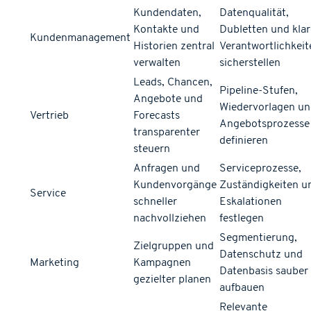
Kundendaten,
Datenqualität,
Kontakte und
Dubletten und klar
Kundenmanagement
Historien zentral
Verantwortlichkeit
verwalten
sicherstellen
Leads, Chancen,
Pipeline-Stufen,
Angebote und
Wiedervorlagen u
Vertrieb
Forecasts
Angebotsprozesse
transparenter
definieren
steuern
Anfragen und
Serviceprozesse,
Kundenvorgänge
Zuständigkeiten u
Service
schneller
Eskalationen
nachvollziehen
festlegen
Segmentierung,
Zielgruppen und
Datenschutz und
Marketing
Kampagnen
Datenbasis sauber
gezielter planen
aufbauen
Relevante