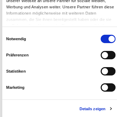
In der Praxis müssen beide Bereiche oft eng
unserer Website an unsere Partner für soziale Medien,
zusammenarbeiten. Der Vertrieb braucht
Werbung und Analysen weiter. Unsere Partner führen diese
Informationen zu Preisen, Verfügbarkeiten oder
Informationen möglicherweise mit weiteren Daten
offenen Rechnungen. Das ERP benötigt saubere
zusammen, die Sie ihnen bereitgestellt haben oder die sie
Kundendaten, Auftragsdaten und
im Rahmen Ihrer Nutzung der Dienste gesammelt haben.
Angebotsinformationen.
Einwilligungsauswahl
Notwendig
Wichtige Datenflüsse zwischen CRM und ERP sind:
Kundendaten
Präferenzen
Ansprechpartner
Artikel- und Leistungsdaten
Statistiken
Angebote
Aufträge
Rechnungen
Marketing
Zahlungsstatus
Lager- oder Verfügbarkeitsinformationen
Service- oder Supportdaten
Details zeigen
Wenn CRM und ERP sinnvoll verbunden sind,