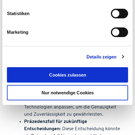
Google auf Haftungsprivilegien zurückgreifen,
Statistiken
um sich vor rechtlichen Konsequenzen zu
schützen. Das Gericht hat jedoch festgestellt,
dass diese Privilegien in diesem Fall nicht
Marketing
gelten, da die KI selbst Inhalte erstellt und
nicht nur bestehende Informationen
aggregiert.
Details zeigen
Vertrauenswürdigkeit und
Verantwortung:
Die Entscheidung des
Gerichts unterstreicht die Notwendigkeit für
Cookies zulassen
Unternehmen, ein hohes Maß an
Verantwortung für die von ihren KI-Systemen
Nur notwendige Cookies
bereitgestellten Inhalte zu übernehmen. Dies
könnte dazu führen, dass Unternehmen ihre
Technologien anpassen, um die Genauigkeit
und Zuverlässigkeit zu gewährleisten.
Präzedenzfall für zukünftige
Entscheidungen:
Diese Entscheidung könnte