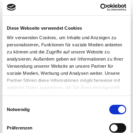
München bringt einige wesentliche Argumente
hervor, die die Haftung von Google für die Fehler
seiner KI, AI Overview, untermauern. Diese
Argumente sind entscheidend für das Verständnis
Diese Webseite verwendet Cookies
der rechtlichen Rahmenbedingungen für
Wir verwenden Cookies, um Inhalte und Anzeigen zu
Unternehmen, die KI-Technologien einsetzen.
personalisieren, Funktionen für soziale Medien anbieten
zu können und die Zugriffe auf unsere Website zu
Aktive Rolle bei der
analysieren. Außerdem geben wir Informationen zu Ihrer
Informationsgenerierung:
Das Gericht
Verwendung unserer Website an unsere Partner für
betont, dass AI Overview nicht einfach
soziale Medien, Werbung und Analysen weiter. Unsere
bestehende Informationen anzeigt.
Partner führen diese Informationen möglicherweise mit
Stattdessen kombiniert und kontextualisiert
weiteren Daten zusammen, die Sie ihnen bereitgestellt
die KI Daten, was eine aktive Erstellung von
haben oder die sie im Rahmen Ihrer Nutzung der Dienste
Inhalten darstellt. Diese Eigenständigkeit
gesammelt haben.
Einwilligungsauswahl
bedeutet, dass Google direkt für die
Notwendig
Richtigkeit der generierten Informationen
verantwortlich ist.
Haftungsprivileg greift nicht:
In der
Präferenzen
Vergangenheit konnten Unternehmen wie